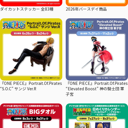
ダイカットステッカー 全83種
2026年バースデイ商品
『ONE PIECE』Portrait.Of.Pirates
『ONE PIECE』Portrait.Of.Pirates
“S.O.C” サンジ Ver.R
“Elevated Boost” 神の騎士団 軍
子宮