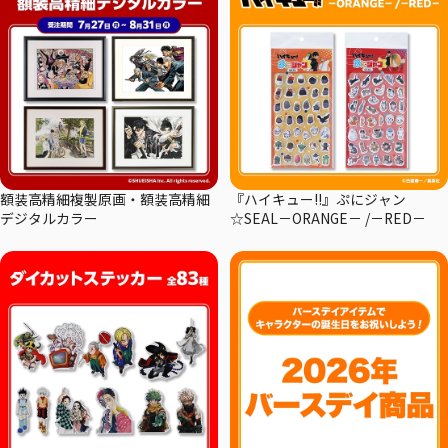
額装高精細複製原画・額装高精細
『ハイキュー!!』ぷにジャン
デジタルカラー
☆SEAL－ORANGE－ /－RED－