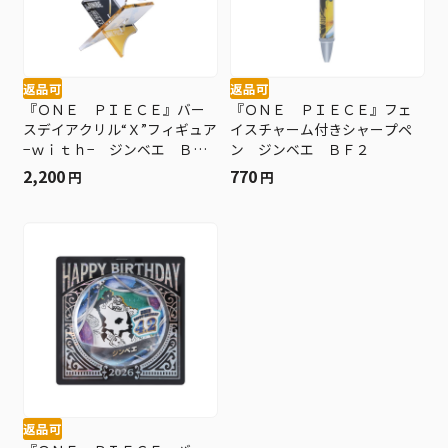
返品可
返品可
『ＯＮＥ ＰＩＥＣＥ』バー
『ＯＮＥ ＰＩＥＣＥ』フェ
スデイアクリル“Ｘ”フィギュア
イスチャーム付きシャープペ
−ｗｉｔｈ− ジンベエ ＢＦ
ン ジンベエ ＢＦ２
２
2,200
770
円
円
返品可