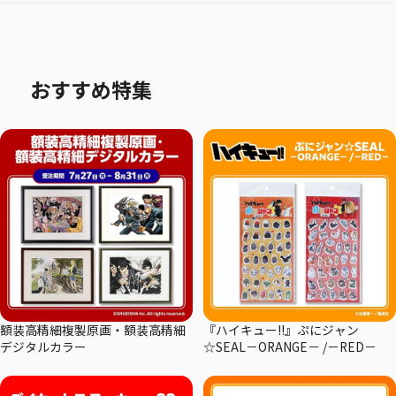
おすすめ特集
額装高精細複製原画・額装高精細
『ハイキュー!!』ぷにジャン
デジタルカラー
☆SEAL－ORANGE－ /－RED－