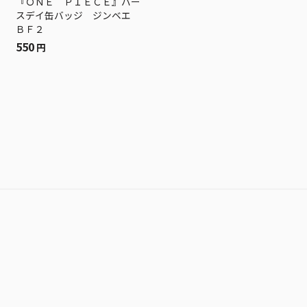
『ＯＮＥ ＰＩＥＣＥ』バー
スデイ缶バッジ ジンベエ
ＢＦ２
550
円