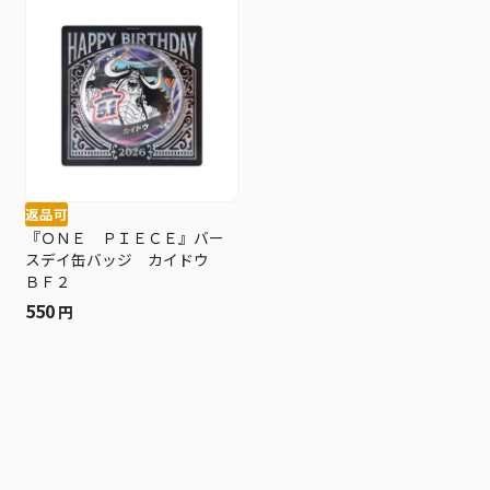
返品可
『ＯＮＥ ＰＩＥＣＥ』バー
スデイ缶バッジ カイドウ
ＢＦ２
550
円