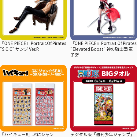
『ONE PIECE』Portrait.Of.Pirates
『ONE PIECE』Portrait.Of.Pirates
“S.O.C” サンジ Ver.R
“Elevated Boost” 神の騎士団 軍
子宮
『ハイキュー!!』ぷにジャン
デジタル版「週刊少年ジャンプ」