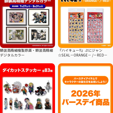
額装高精細複製原画・額装高精細
『ハイキュー!!』ぷにジャン
デジタルカラー
☆SEAL－ORANGE－ /－RED－