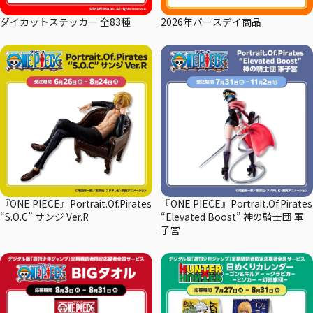
ダイカットステッカー 全83種
2026年バースデイ商品
『ONE PIECE』Portrait.Of.Pirates
『ONE PIECE』Portrait.Of.Pirates
“S.O.C” サンジ Ver.R
“Elevated Boost” 神の騎士団 軍
子宮