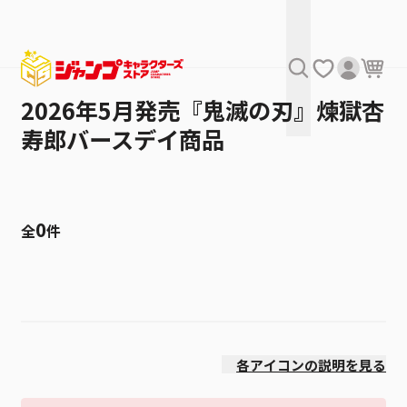
2026年5月発売『鬼滅の刃』煉獄杏
寿郎バースデイ商品
0
全
件
絞り込み
発売日
各アイコンの説明を見る