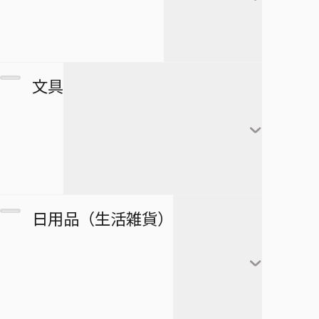
すすめ！ジャンプへっぽこ探検
夏油傑
この音とまれ！
隊！
BLEACH
家入硝子
モンキー・Ｄ・ルフィ
ゴーストフィクサーズ
SPY×FAMILY
複製原画
文具
ロロノア・ゾロ
ゴールデンカムイ
正反対な君と僕
ポストカード
ナミ
接客無双
ポスター
放課後の王子様
黒崎一護
ウソップ
戦奏教室
ブロマイド
放課後ひみつクラブ
朽木ルキア
サンジ
ノート
双星の陰陽師
日用品（生活雑貨）
複製原稿
忘却バッテリー
石田雨竜
トニートニー・チョッ
メモ帳
総理倶楽部
パー
カード
冒険王ビィト
阿散井恋次
ぬりえ
続テルマエ・ロマエ
ニコ・ロビン
アートコースター
僕とロボコ
日番谷冬獅郎