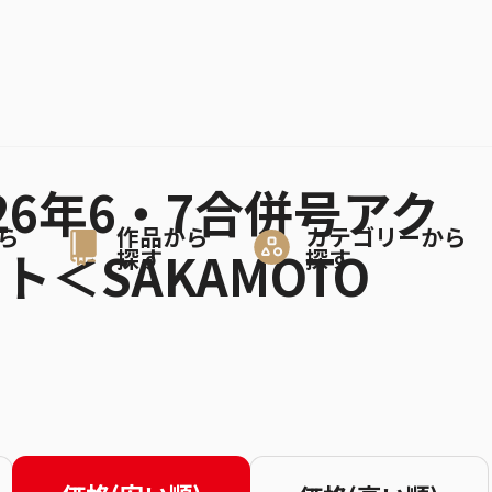
26年6・7合併号アク
ら
作品から
カテゴリーから
＜SAKAMOTO
探す
探す