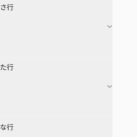
怪獣８号
さ行
カグラバチ
あかね噺
鹿野千夏
猪股大喜
蝶野雛
最強の詩
た行
片翼のミケランジェロ
六平千鉱
サチ録～サチの黙示録～
アスミカケル
阿良川あかね（桜咲朱
かぐや様は告らせたい～天才
漣伯理
音）
SAKAMOTO DAYS
あやかしトライアングル
たちの恋愛頭脳戦～
阿良川ひかる（高良木
暗号学園のいろは
家庭教師ヒットマンREBORN!
ひかる）
ダークギャザリング
な行
アンデッドアンラック
彼方のアストラ