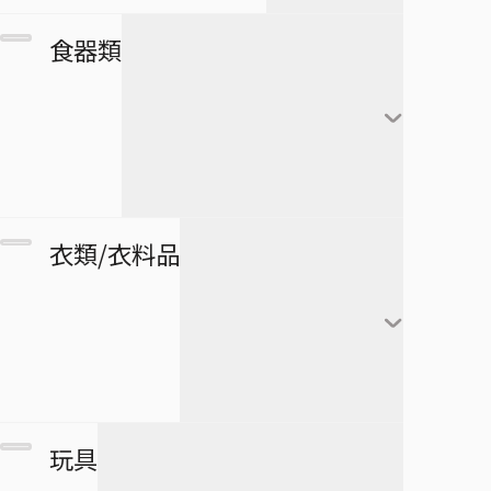
カレンダー
フランキー
アートボード
団扇・扇子
市丸ギン
食器類
シール・ステッカー
ブルック
タペストリー
傘
ウルキオラ・シファー
下敷き
ジンベエ
その他
バッグ
グリムジョー・ジャガ
僕のヒーローアカデミア
ロボコ
クリアファイル
ージャック
財布
ペンケース
湯のみ
衣類/衣料品
パスケース
ペン
グラス・ジョッキ
医療救急品・健康機器
テープ
マグカップ
BORUTO -NARUTO NEXT
緑谷出久
衛生品
GENERATIONS-
消しゴム
箸
爆豪勝己
マグネット
リストバンド
玩具
スケジュール帳
皿
麗日お茶子