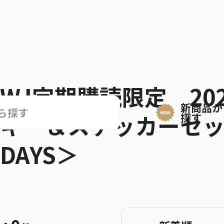
WJ定期購読限定 20
新商品か
キー＆ステッカーセット
探す
DAYS＞