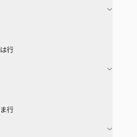
対世界用魔法少女つばめ
一ノ瀬家の大罪
株式会社マジルミエ
さむわんへるつ
坂本太郎
タコピーの原罪
ウィッチウォッチ
鴨乃橋ロンの禁断推理
サンキューピッチ
朝倉シン
ダイヤモンドの功罪
カワイスギクライシス
しのびごと
陸少糖
NICE PRISON
は行
堕天使論
岸辺露伴は動かない
眞霜平助
NARUTO-ナルト-
ダンダダン
気になるあの子はカエル好き
勢羽夏生
悪祓士のキヨシくん
乙木守仁
チェンソーマン
鬼滅の刃
南雲与市
若月ニコ
シバつき物件
ヨダカ（野月ユウ）
超巡！超条先輩
ハイキュー!!
ま行
大佛
風祭監志
ジャンプスクエア
向日アオイ
ツーオンアイス
逃げ上手の若君
うずまきナルト
神々廻
真神圭護
週刊少年ジャンプ
エクソシストを堕とせない
D.Gray-man
祓清
うちはサスケ