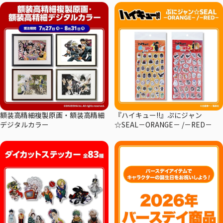
額装高精細複製原画・額装高精細
『ハイキュー!!』ぷにジャン
デジタルカラー
☆SEAL－ORANGE－ /－RED－