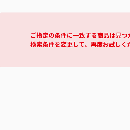
ご指定の条件に一致する商品は見つ
検索条件を変更して、再度お試しく