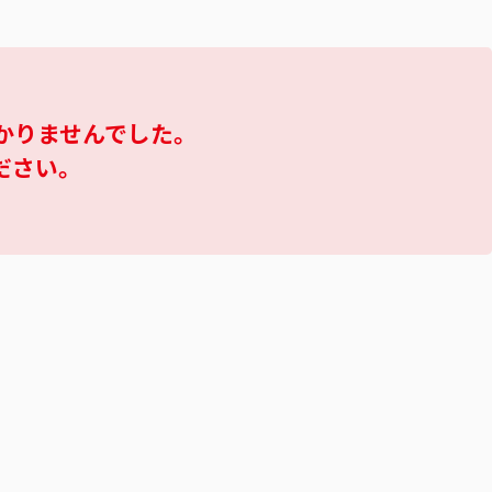
かりませんでした。
ださい。