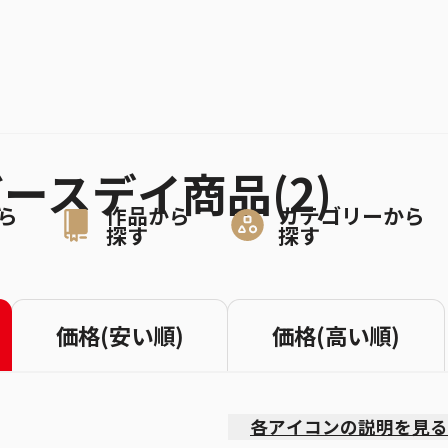
バースデイ商品(2)
ら
作品から
カテゴリーから
探す
探す
価格(安い順)
価格(高い順)
各アイコンの説明を見る