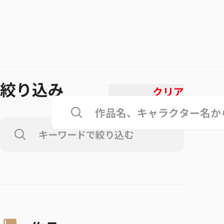
絞り込み
クリア