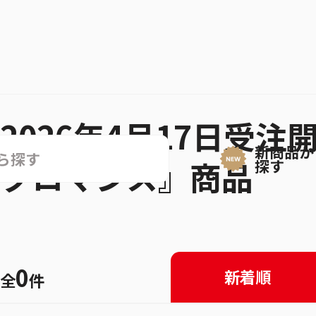
2026年4月17日受
新商品か
クロマンス』商品
探す
0
新着順
全
件