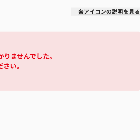
各アイコンの説明を見る
かりませんでした。
ださい。