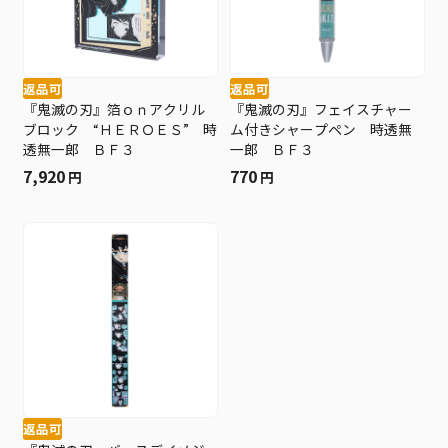
返品可
返品可
『鬼滅の刃』箔ｏｎアクリル
『鬼滅の刃』フェイスチャー
ブロック “ＨＥＲＯＥＳ” 時
ム付きシャープペン 時透無
透無一郎 ＢＦ３
一郎 ＢＦ３
7,920
770
円
円
返品可