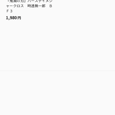
『鬼滅の刃』バースデイメジ
ャークロス 時透無一郎 Ｂ
Ｆ３
1,980
円