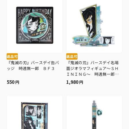
返品可
返品可
『鬼滅の刃』バースデイ缶バ
『鬼滅の刃』バースデイ名場
ッジ 時透無一郎 ＢＦ３
面ジオラマフィギュア～ＳＨ
ＩＮＩＮＧ～ 時透無一郎
ＢＦ３
550
1,980
円
円