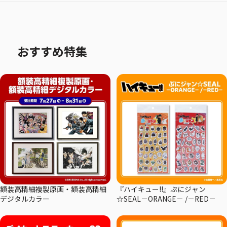
おすすめ特集
額装高精細複製原画・額装高精細
『ハイキュー!!』ぷにジャン
デジタルカラー
☆SEAL－ORANGE－ /－RED－