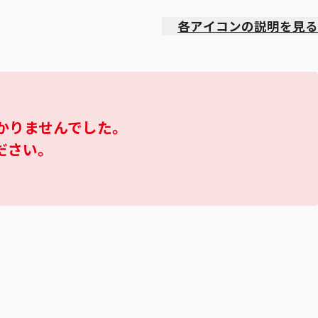
各アイコンの説明を見る
かりませんでした。
ださい。