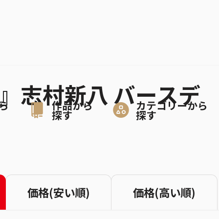
魂』志村新八 バースデ
ら
作品から
カテゴリーから
探す
探す
価格(安い順)
価格(高い順)