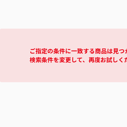
ご指定の条件に一致する商品は見つ
検索条件を変更して、再度お試しく