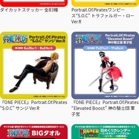
ダイカットステッカー 全83種
Portrait.Of.Piratesワンピー
ス“S.O.C” トラファルガー・ロー
Ver.R
『ONE PIECE』Portrait.Of.Pirates
『ONE PIECE』Portrait.Of.Pirates
“S.O.C” サンジ Ver.R
“Elevated Boost” 神の騎士団 軍
子宮