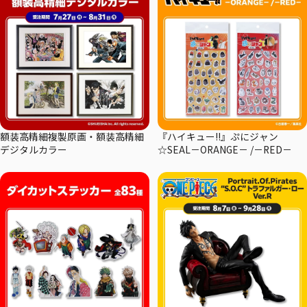
額装高精細複製原画・額装高精細
『ハイキュー!!』ぷにジャン
デジタルカラー
☆SEAL－ORANGE－ /－RED－