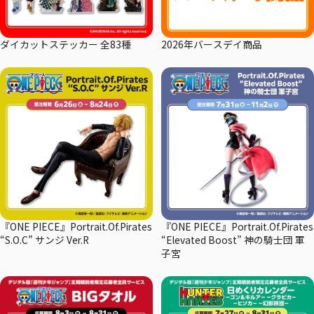
ダイカットステッカー 全83種
2026年バースデイ商品
『ONE PIECE』Portrait.Of.Pirates
『ONE PIECE』Portrait.Of.Pirates
“S.O.C” サンジ Ver.R
“Elevated Boost” 神の騎士団 軍
子宮