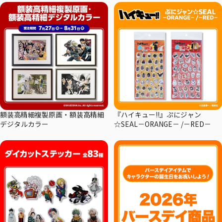
額装高精細複製原画・額装高精細
『ハイキュー!!』ぷにジャン
デジタルカラー
☆SEAL－ORANGE－ /－RED－