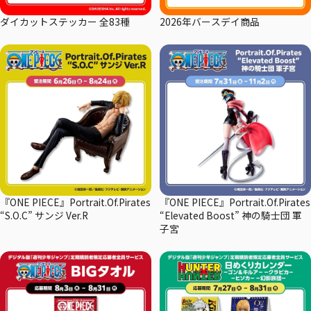
ダイカットステッカー 全83種
2026年バースデイ商品
『ONE PIECE』Portrait.Of.Pirates
『ONE PIECE』Portrait.Of.Pirates
“S.O.C” サンジ Ver.R
“Elevated Boost” 神の騎士団 軍
子宮