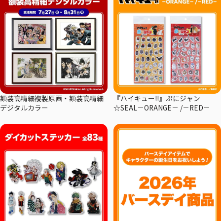
額装高精細複製原画・額装高精細
『ハイキュー!!』ぷにジャン
デジタルカラー
☆SEAL－ORANGE－ /－RED－