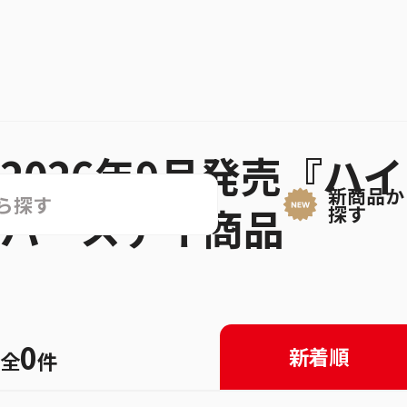
2026年9月発売『ハ
新商品か
バースデイ商品
探す
0
新着順
全
件