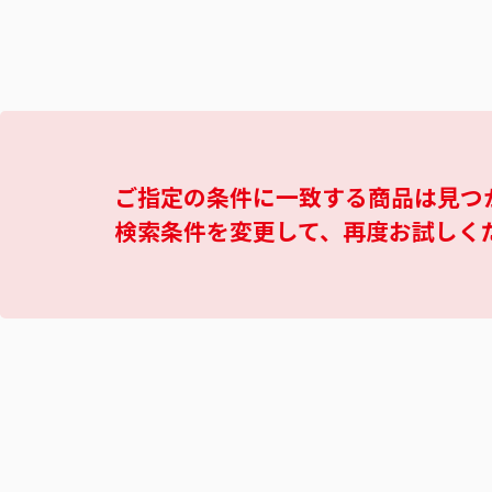
ご指定の条件に一致する商品は見つ
検索条件を変更して、再度お試しく