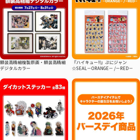
額装高精細複製原画・額装高精細
『ハイキュー!!』ぷにジャン
デジタルカラー
☆SEAL－ORANGE－ /－RED－