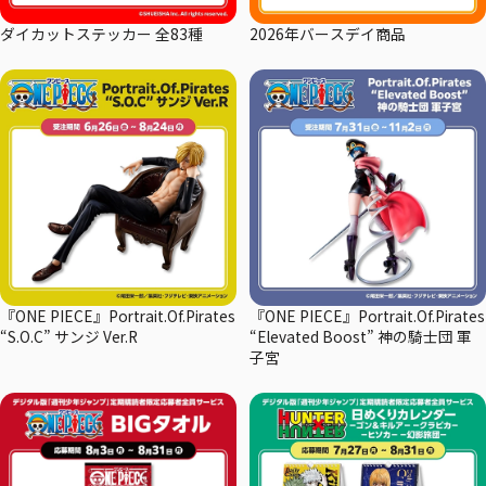
ダイカットステッカー 全83種
2026年バースデイ商品
『ONE PIECE』Portrait.Of.Pirates
『ONE PIECE』Portrait.Of.Pirates
“S.O.C” サンジ Ver.R
“Elevated Boost” 神の騎士団 軍
子宮