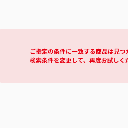
ご指定の条件に一致する商品は見つ
検索条件を変更して、再度お試しく