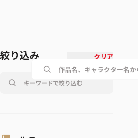
絞り込み
クリア