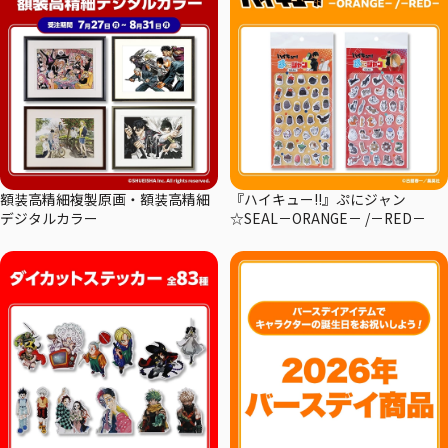
額装高精細複製原画・額装高精細
『ハイキュー!!』ぷにジャン
デジタルカラー
☆SEAL－ORANGE－ /－RED－