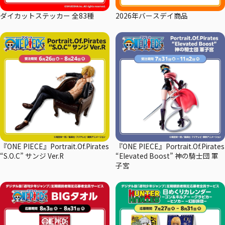
ダイカットステッカー 全83種
2026年バースデイ商品
『ONE PIECE』Portrait.Of.Pirates
『ONE PIECE』Portrait.Of.Pirates
“S.O.C” サンジ Ver.R
“Elevated Boost” 神の騎士団 軍
子宮