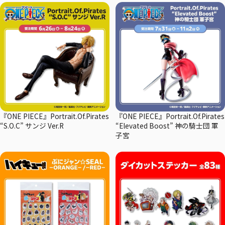
『ONE PIECE』Portrait.Of.Pirates
『ONE PIECE』Portrait.Of.Pirates
“S.O.C” サンジ Ver.R
“Elevated Boost” 神の騎士団 軍
子宮