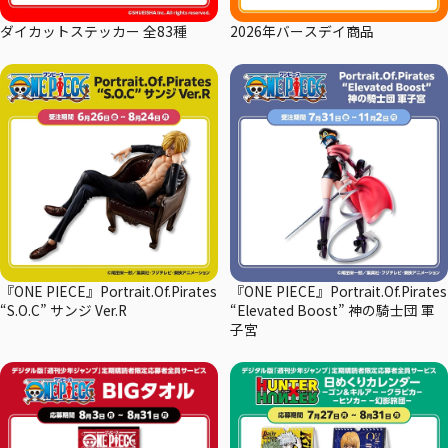
ダイカットステッカー 全83種
2026年バースデイ商品
『ONE PIECE』Portrait.Of.Pirates
『ONE PIECE』Portrait.Of.Pirates
“S.O.C” サンジ Ver.R
“Elevated Boost” 神の騎士団 軍
子宮