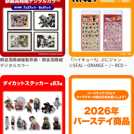
額装高精細複製原画・額装高精細
『ハイキュー!!』ぷにジャン
デジタルカラー
☆SEAL－ORANGE－ /－RED－