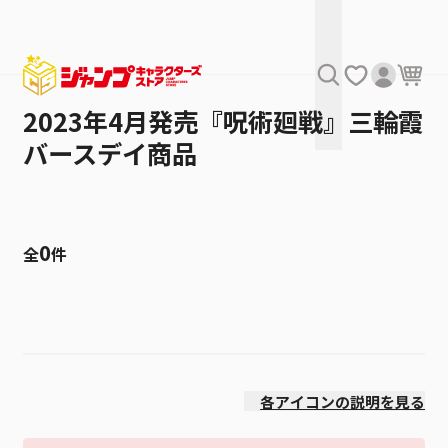
2023年4月発売『呪術廻戦』三輪霞
バースデイ商品
0
全
件
絞り込み
発売日
各アイコンの説明を見る