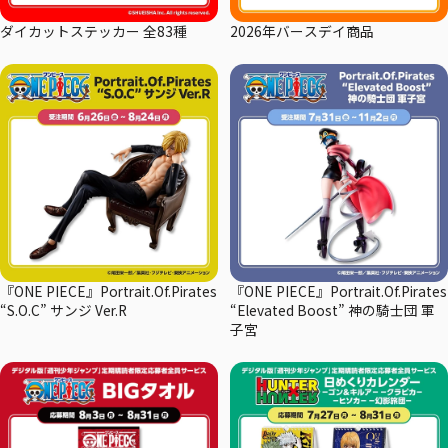
ダイカットステッカー 全83種
2026年バースデイ商品
『ONE PIECE』Portrait.Of.Pirates
『ONE PIECE』Portrait.Of.Pirates
“S.O.C” サンジ Ver.R
“Elevated Boost” 神の騎士団 軍
子宮