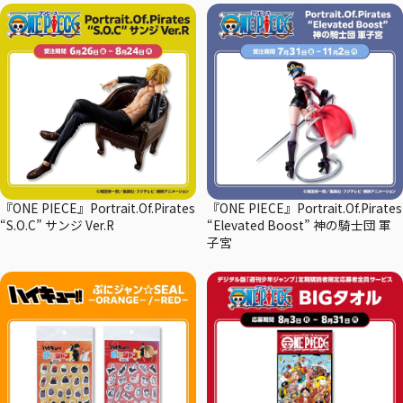
『ONE PIECE』Portrait.Of.Pirates
『ONE PIECE』Portrait.Of.Pirates
“S.O.C” サンジ Ver.R
“Elevated Boost” 神の騎士団 軍
子宮