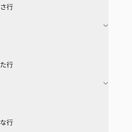
怪獣８号
さ行
カグラバチ
あかね噺
鹿野千夏
猪股大喜
蝶野雛
最強の詩
た行
片翼のミケランジェロ
六平千鉱
サチ録～サチの黙示録～
アスミカケル
阿良川あかね（桜咲朱
かぐや様は告らせたい～天才
漣伯理
音）
SAKAMOTO DAYS
あやかしトライアングル
たちの恋愛頭脳戦～
阿良川ひかる（高良木
暗号学園のいろは
家庭教師ヒットマンREBORN!
ひかる）
ダークギャザリング
な行
アンデッドアンラック
彼方のアストラ