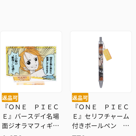
返品可
返品可
『ＯＮＥ ＰＩＥＣ
『ＯＮＥ ＰＩＥＣ
Ｅ』バースデイ名場
Ｅ』セリフチャーム
面ジオラマフィギュ
付きボールペン ナ
ア ナミ ＢＤ３
ミ ＢＤ３