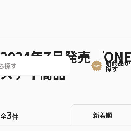
2024年7月発売『ONE
新商品か
スデイ商品
探す
3
新着順
全
件