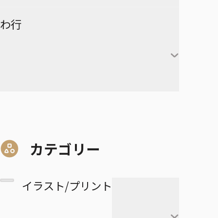
赤葦京治
ド
ヒカルの碁
呪術廻戦
キルア＝ゾルディック
DRAGON BALL
有限世界のアインソフ
ラーメン赤猫
わ行
甘露寺蜜璃
宮侑
PPPPPP
クラピカ
憂国のモリアーティ
ルリドラゴン
伊黒小芭内
宮治
グリーングリーングリーンズ
黒子テツヤ
ひまてん！
レオリオ＝パラディナ
魔都精兵のスレイブ
イチ
憂国のモリアーティ-The
るろうに剣心－明治剣客浪漫
不死川実弥
イト
星海光来
血界戦線 Back 2 Back
火神大我
Remains-
譚・北海道編－
呪術廻戦≡
魔々勇々
虎杖悠仁
デスカラス
悲鳴嶼行冥
ヒソカ＝モロウ
佐久早聖臣
DRAGON BALL Z
孫悟空
血界戦線 Beat 3 Peat
黄瀬涼太
幼稚園WARS
ショーハショーテン！
マリッジトキシン
ワールドトリガー
伏黒恵
道産子ギャルはなまらめんこ
孫悟飯
怪物事変
緑間真太郎
夜桜さんちの大作戦
姫様“拷問”の時間です
ジョジョの奇妙な冒険
家守殿一
マーガレット・別冊マーガレ
ワンパンマン
釘崎野薔薇
い
カテゴリー
ベジータ
恋人以上友人未満
青峰大輝
ット
ファントムバスターズ
JOJO magazine
美野妃眞理
ONE PIECE
乙骨憂太
トランクス
高校生家族
紫原敦
Mr.Clice
イラスト/プリント
ふつうの軽音部
スケルトンダブル
叶穂乃花
五条悟
極楽街
赤司征十郎
MONSTERS
ブラッククローバー