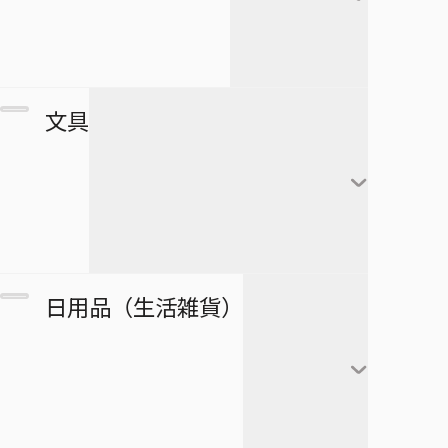
すすめ！ジャンプへっぽこ探検
夏油傑
この音とまれ！
隊！
BLEACH
家入硝子
モンキー・Ｄ・ルフィ
ゴーストフィクサーズ
SPY×FAMILY
複製原画
文具
ロロノア・ゾロ
ゴールデンカムイ
正反対な君と僕
ポストカード
ナミ
接客無双
ポスター
放課後の王子様
黒崎一護
ウソップ
戦奏教室
ブロマイド
放課後ひみつクラブ
朽木ルキア
サンジ
ノート
双星の陰陽師
日用品（生活雑貨）
複製原稿
忘却バッテリー
石田雨竜
トニートニー・チョッ
メモ帳
総理倶楽部
パー
カード
冒険王ビィト
阿散井恋次
ぬりえ
続テルマエ・ロマエ
ニコ・ロビン
アートコースター
僕とロボコ
日番谷冬獅郎