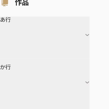
作品
あ行
アイシールド21
か行
青の祓魔師
アオのハコ