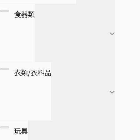
カレンダー
フランキー
アートボード
団扇・扇子
市丸ギン
食器類
シール・ステッカー
ブルック
タペストリー
傘
ウルキオラ・シファー
下敷き
ジンベエ
その他
バッグ
グリムジョー・ジャガ
僕のヒーローアカデミア
ロボコ
クリアファイル
ージャック
財布
ペンケース
湯のみ
衣類/衣料品
パスケース
ペン
グラス・ジョッキ
医療救急品・健康機器
テープ
マグカップ
BORUTO -NARUTO NEXT
緑谷出久
衛生品
GENERATIONS-
消しゴム
箸
爆豪勝己
マグネット
リストバンド
玩具
スケジュール帳
皿
麗日お茶子