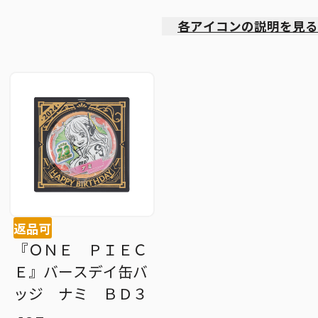
各アイコンの説明を見る
返品可
『ＯＮＥ ＰＩＥＣ
Ｅ』バースデイ缶バ
ッジ ナミ ＢＤ３