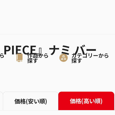
 PIECE』ナミ バー
ら
作品から
カテゴリーから
探す
探す
価格(高い順)
価格(安い順)