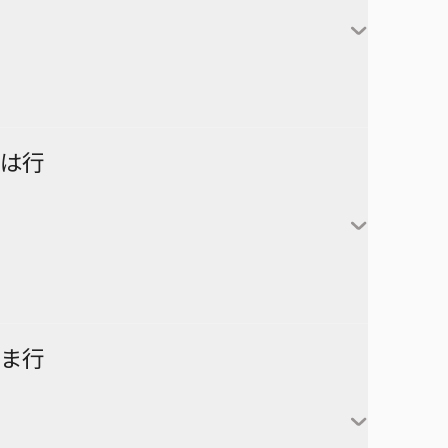
対世界用魔法少女つばめ
一ノ瀬家の大罪
株式会社マジルミエ
さむわんへるつ
坂本太郎
タコピーの原罪
ウィッチウォッチ
鴨乃橋ロンの禁断推理
サンキューピッチ
朝倉シン
ダイヤモンドの功罪
カワイスギクライシス
しのびごと
陸少糖
NICE PRISON
は行
堕天使論
岸辺露伴は動かない
眞霜平助
NARUTO-ナルト-
ダンダダン
気になるあの子はカエル好き
勢羽夏生
悪祓士のキヨシくん
乙木守仁
チェンソーマン
鬼滅の刃
南雲与市
若月ニコ
シバつき物件
ヨダカ（野月ユウ）
超巡！超条先輩
ハイキュー!!
ま行
大佛
風祭監志
ジャンプスクエア
向日アオイ
ツーオンアイス
逃げ上手の若君
うずまきナルト
神々廻
真神圭護
週刊少年ジャンプ
エクソシストを堕とせない
D.Gray-man
祓清
うちはサスケ