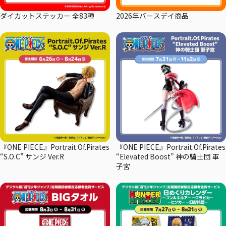
ダイカットステッカー 全83種
2026年バースデイ商品
『ONE PIECE』Portrait.Of.Pirates
『ONE PIECE』Portrait.Of.Pirates
“S.O.C” サンジ Ver.R
“Elevated Boost” 神の騎士団 軍
子宮