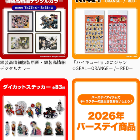
額装高精細複製原画・額装高精細
『ハイキュー!!』ぷにジャン
デジタルカラー
☆SEAL－ORANGE－ /－RED－