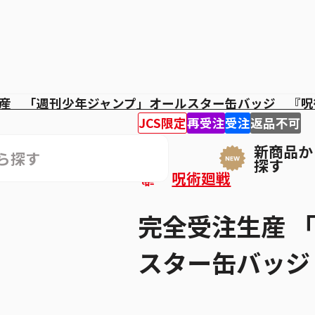
産 「週刊少年ジャンプ」オールスター缶バッジ 『呪
JCS限定
再受注
受注
返品不可
新商品か
探す
呪術廻戦
完全受注生産 
スター缶バッジ