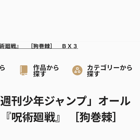
術廻戦』 ［狗巻棘］ ＢＸ３
ら
作品から
カテゴリーから
探す
探す
「週刊少年ジャンプ」オール
 『呪術廻戦』 ［狗巻棘］