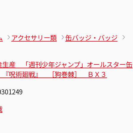
ム
アクセサリー類
缶バッジ・バッジ
注生産 「週刊少年ジャンプ」オールスター缶
 『呪術廻戦』 ［狗巻棘］ ＢＸ３
0301249
戦