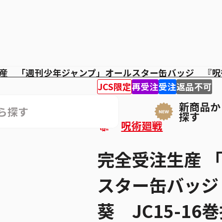
産 「週刊少年ジャンプ」オールスター缶バッジ 『呪
JCS限定
再受注
受注
返品不可
新商品か
探す
呪術廻戦
完全受注生産 
スター缶バッジ 
葵 JC15-16