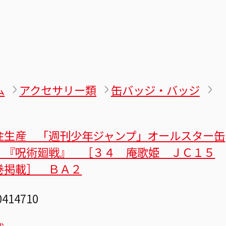
ム
アクセサリー類
缶バッジ・バッジ
注生産 「週刊少年ジャンプ」オールスター缶
 『呪術廻戦』 ［３４ 庵歌姫 ＪＣ１５
巻掲載］ ＢＡ２
0414710