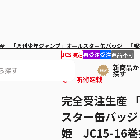
産 「週刊少年ジャンプ」オールスター缶バッジ 『呪
JCS限定
再受注
受注
返品不可
新商品か
探す
呪術廻戦
完全受注生産 
スター缶バッジ 
姫 JC15-16