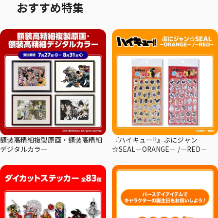
おすすめ特集
額装高精細複製原画・額装高精細
『ハイキュー!!』ぷにジャン
デジタルカラー
☆SEAL－ORANGE－ /－RED－