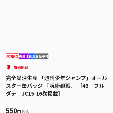
1
1
JCS限定
再受注
受注
返品不可
呪術廻戦
完全受注生産 「週刊少年ジャンプ」オール
スター缶バッジ 『呪術廻戦』 ［43 フル
ダテ JC15-16巻掲載］
550
円
税込