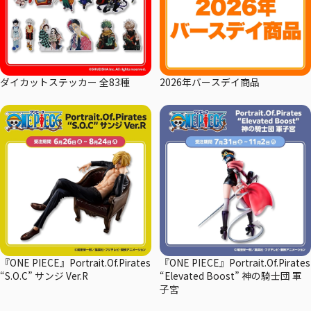
ダイカットステッカー 全83種
2026年バースデイ商品
『ONE PIECE』Portrait.Of.Pirates
『ONE PIECE』Portrait.Of.Pirates
“S.O.C” サンジ Ver.R
“Elevated Boost” 神の騎士団 軍
子宮