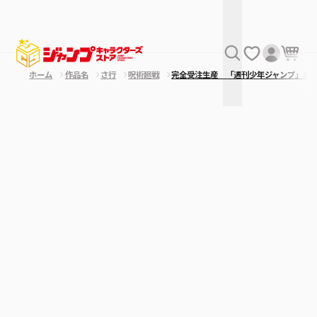
ホーム
作品名
さ行
呪術廻戦
完全受注生産 「週刊少年ジャンプ」オ