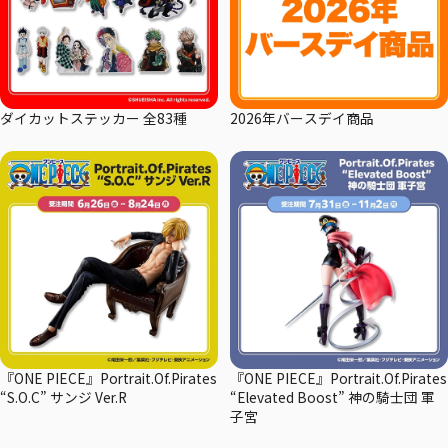
ダイカットステッカー 全83種
2026年バースデイ商品
『ONE PIECE』Portrait.Of.Pirates
『ONE PIECE』Portrait.Of.Pirates
“S.O.C” サンジ Ver.R
“Elevated Boost” 神の騎士団 軍
子宮