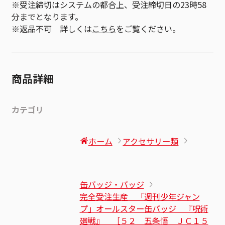
※受注締切はシステムの都合上、受注締切日の23時58
分までとなります。
※返品不可 詳しくは
こちら
をご覧ください。
商品詳細
カテゴリ
ホーム
アクセサリー類
缶バッジ・バッジ
完全受注生産 「週刊少年ジャン
プ」オールスター缶バッジ 『呪術
廻戦』 ［５２ 五条悟 ＪＣ１５