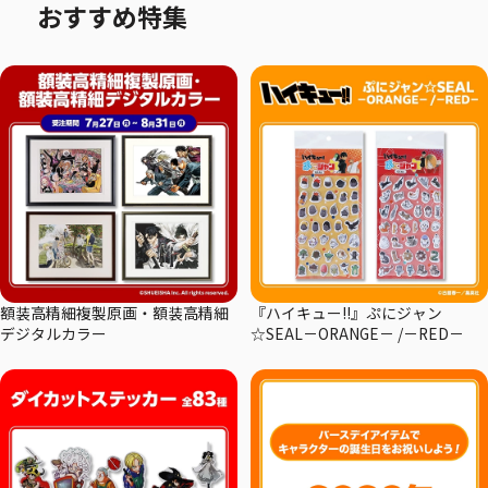
おすすめ特集
額装高精細複製原画・額装高精細
『ハイキュー!!』ぷにジャン
デジタルカラー
☆SEAL－ORANGE－ /－RED－