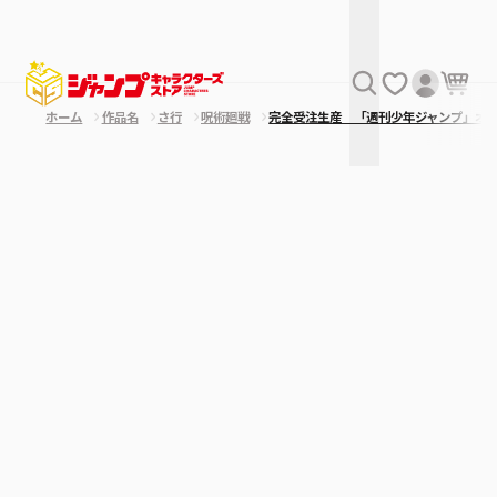
ホーム
作品名
さ行
呪術廻戦
完全受注生産 「週刊少年ジャンプ」オ