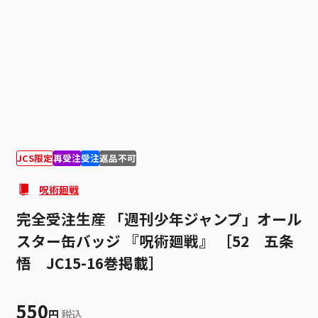
1
1
JCS限定
再受注
受注
返品不可
呪術廻戦
完全受注生産 「週刊少年ジャンプ」オール
スター缶バッジ 『呪術廻戦』 ［52 五条
悟 JC15-16巻掲載］
550
円
税込