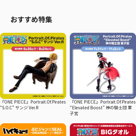
おすすめ特集
『ONE PIECE』Portrait.Of.Pirates
『ONE PIECE』Portrait.Of.Pirates
“S.O.C” サンジ Ver.R
“Elevated Boost” 神の騎士団 軍
子宮