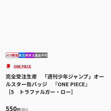
1
1
JCS限定
受注
再受注
返品不可
ONE PIECE
完全受注生産 「週刊少年ジャンプ」オー
ルスター缶バッジ 『ONE PIECE』
［5 トラファルガー・ロー］
550
円
税込