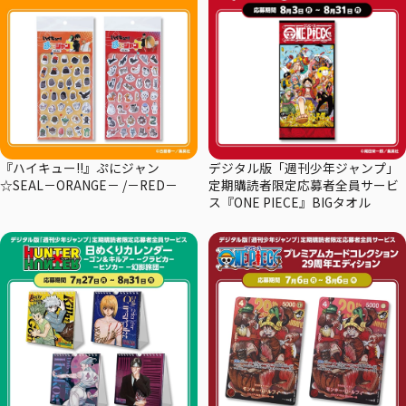
『ハイキュー!!』ぷにジャン
デジタル版「週刊少年ジャンプ」
☆SEAL－ORANGE－ /－RED－
定期購読者限定応募者全員サービ
ス『ONE PIECE』BIGタオル