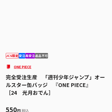
1
1
JCS限定
受注
再受注
返品不可
ONE PIECE
完全受注生産 「週刊少年ジャンプ」オー
ルスター缶バッジ 『ONE PIECE』
［24 光月おでん］
550
円
税込