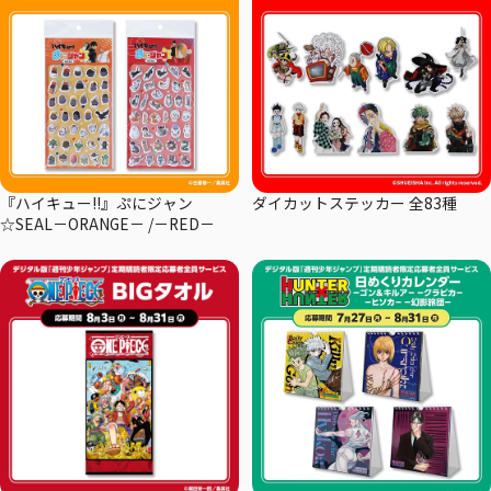
『ハイキュー!!』ぷにジャン
ダイカットステッカー 全83種
☆SEAL－ORANGE－ /－RED－