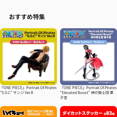
おすすめ特集
『ONE PIECE』Portrait.Of.Pirates
『ONE PIECE』Portrait.Of.Pirates
“S.O.C” サンジ Ver.R
“Elevated Boost” 神の騎士団 軍
子宮