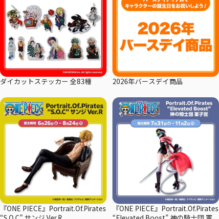
ダイカットステッカー 全83種
2026年バースデイ商品
『ONE PIECE』Portrait.Of.Pirates
『ONE PIECE』Portrait.Of.Pirates
“S.O.C” サンジ Ver.R
“Elevated Boost” 神の騎士団 軍