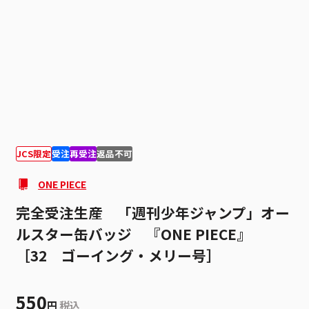
1
1
JCS限定
受注
再受注
返品不可
ONE PIECE
完全受注生産 「週刊少年ジャンプ」オー
ルスター缶バッジ 『ONE PIECE』
［32 ゴーイング・メリー号］
550
円
税込