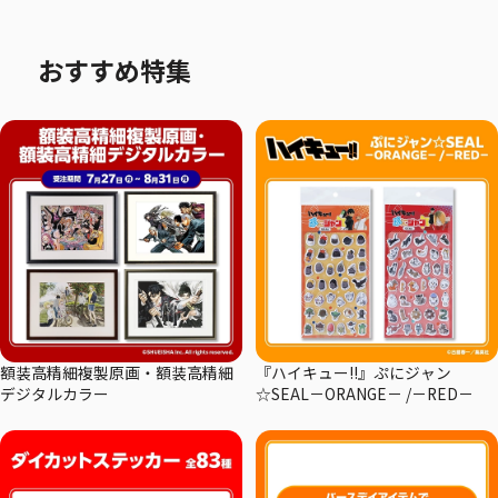
おすすめ特集
額装高精細複製原画・額装高精細
『ハイキュー!!』ぷにジャン
デジタルカラー
☆SEAL－ORANGE－ /－RED－