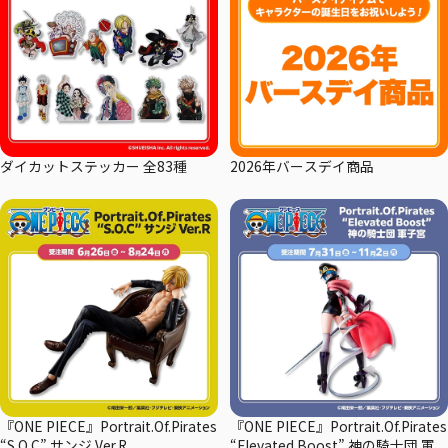
ダイカットステッカー 全83種
2026年バースデイ商品
『ONE PIECE』Portrait.Of.Pirates
『ONE PIECE』Portrait.Of.Pirates
“S.O.C” サンジ Ver.R
“Elevated Boost” 神の騎士団 軍