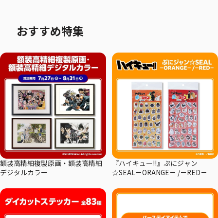
おすすめ特集
額装高精細複製原画・額装高精細
『ハイキュー!!』ぷにジャン
デジタルカラー
☆SEAL－ORANGE－ /－RED－