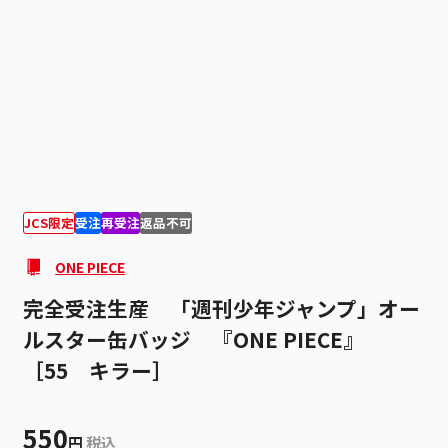
1
1
JCS限定
受注
再受注
返品不可
ONE PIECE
完全受注生産 「週刊少年ジャンプ」オー
ルスター缶バッジ 『ONE PIECE』
［55 キラー］
550
円
税込