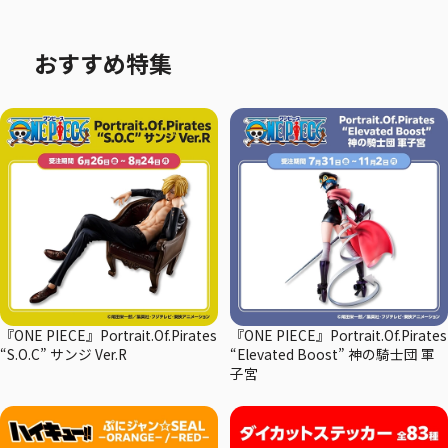
おすすめ特集
『ONE PIECE』Portrait.Of.Pirates
『ONE PIECE』Portrait.Of.Pirates
“S.O.C” サンジ Ver.R
“Elevated Boost” 神の騎士団 軍
子宮