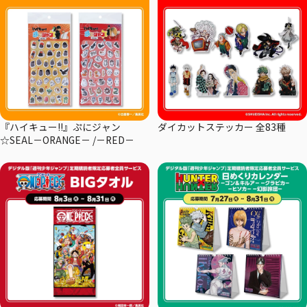
『ハイキュー!!』ぷにジャン
ダイカットステッカー 全83種
☆SEAL－ORANGE－ /－RED－