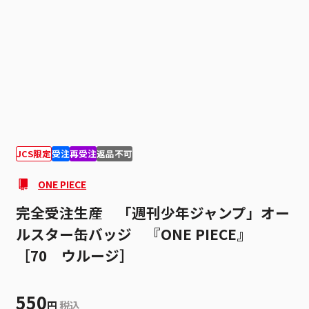
1
1
JCS限定
受注
再受注
返品不可
ONE PIECE
完全受注生産 「週刊少年ジャンプ」オー
ルスター缶バッジ 『ONE PIECE』
［70 ウルージ］
550
円
税込