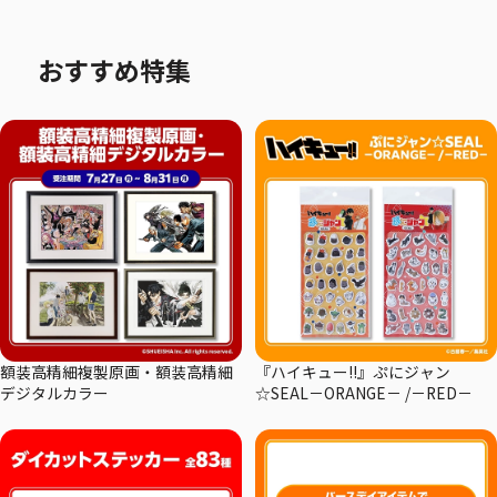
おすすめ特集
額装高精細複製原画・額装高精細
『ハイキュー!!』ぷにジャン
デジタルカラー
☆SEAL－ORANGE－ /－RED－