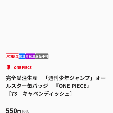
1
1
JCS限定
受注
再受注
返品不可
ONE PIECE
完全受注生産 「週刊少年ジャンプ」オー
ルスター缶バッジ 『ONE PIECE』
［73 キャベンディッシュ］
550
円
税込