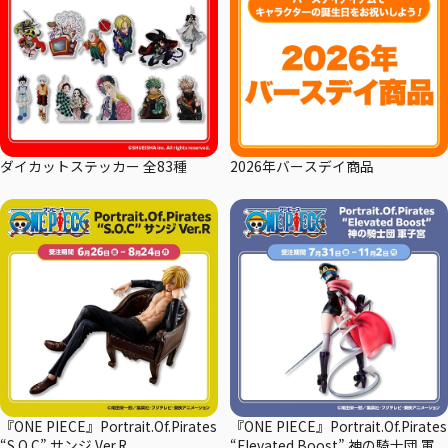
ダイカットステッカー 全83種
2026年バースデイ商品
『ONE PIECE』Portrait.Of.Pirates
『ONE PIECE』Portrait.Of.Pirates
“S.O.C” サンジ Ver.R
“Elevated Boost” 神の騎士団 軍