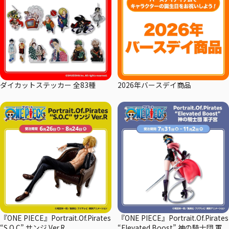
ダイカットステッカー 全83種
2026年バースデイ商品
『ONE PIECE』Portrait.Of.Pirates
『ONE PIECE』Portrait.Of.Pirates
“S.O.C” サンジ Ver.R
“Elevated Boost” 神の騎士団 軍