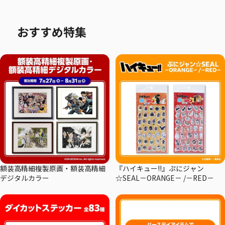
おすすめ特集
額装高精細複製原画・額装高精細
『ハイキュー!!』ぷにジャン
デジタルカラー
☆SEAL－ORANGE－ /－RED－