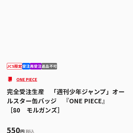
1
1
JCS限定
受注
再受注
返品不可
ONE PIECE
完全受注生産 「週刊少年ジャンプ」オー
ルスター缶バッジ 『ONE PIECE』
［80 モルガンズ］
550
円
税込