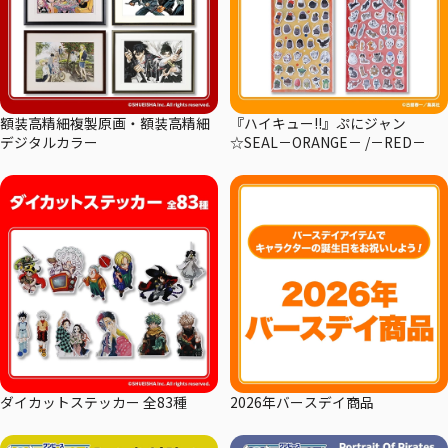
額装高精細複製原画・額装高精細
『ハイキュー!!』ぷにジャン
デジタルカラー
☆SEAL－ORANGE－ /－RED－
ダイカットステッカー 全83種
2026年バースデイ商品