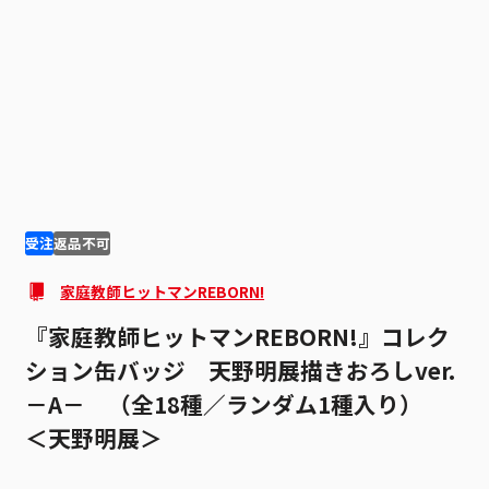
1
5
受注
返品不可
家庭教師ヒットマンREBORN!
『家庭教師ヒットマンREBORN!』コレク
ション缶バッジ 天野明展描きおろしver.
－A－ （全18種／ランダム1種入り）
＜天野明展＞