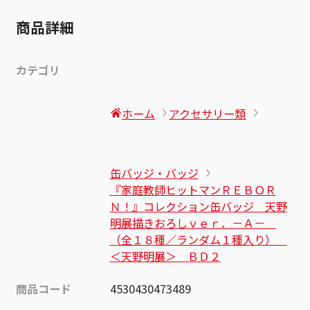
商品詳細
カテゴリ
ホーム
アクセサリー類
缶バッジ・バッジ
『家庭教師ヒットマンＲＥＢＯＲ
Ｎ！』コレクション缶バッジ 天野
明展描きおろしｖｅｒ．－Ａ－
（全１８種／ランダム１種入り）
＜天野明展＞ ＢＤ２
商品コード
4530430473489