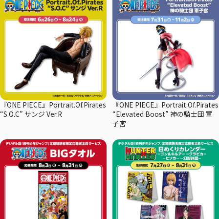
『ONE PIECE』Portrait.Of.Pirates
『ONE PIECE』Portrait.Of.Pirates
“S.O.C” サンジ Ver.R
“Elevated Boost” 神の騎士団 軍
子宮