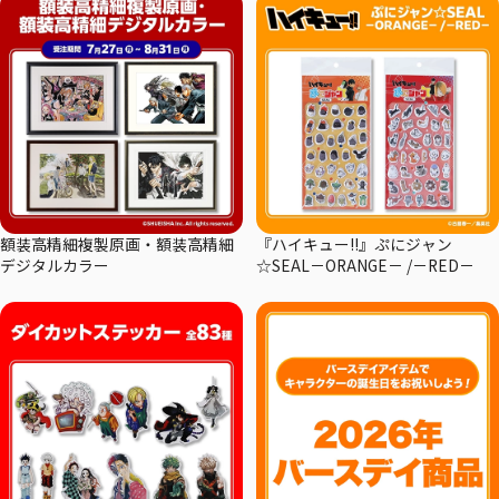
額装高精細複製原画・額装高精細
『ハイキュー!!』ぷにジャン
デジタルカラー
☆SEAL－ORANGE－ /－RED－