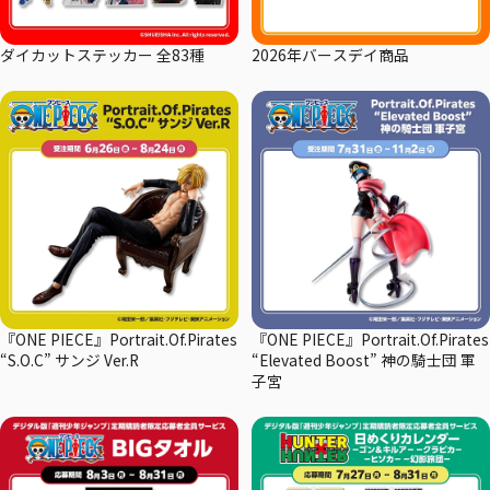
ダイカットステッカー 全83種
2026年バースデイ商品
『ONE PIECE』Portrait.Of.Pirates
『ONE PIECE』Portrait.Of.Pirates
“S.O.C” サンジ Ver.R
“Elevated Boost” 神の騎士団 軍
子宮