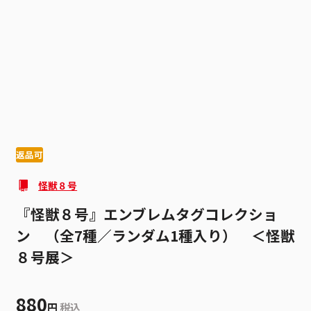
1
10
返品可
怪獣８号
『怪獣８号』エンブレムタグコレクショ
ン （全7種／ランダム1種入り） ＜怪獣
８号展＞
880
円
税込