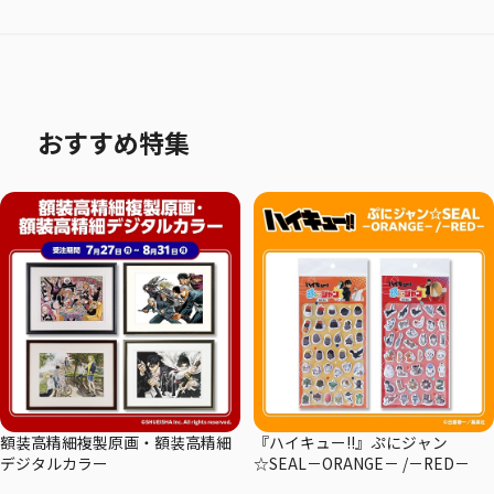
おすすめ特集
額装高精細複製原画・額装高精細
『ハイキュー!!』ぷにジャン
デジタルカラー
☆SEAL－ORANGE－ /－RED－