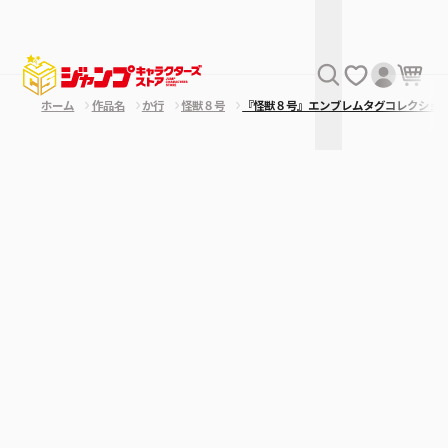
ホーム
作品名
か行
怪獣８号
『怪獣８号』エンブレムタグコレクショ