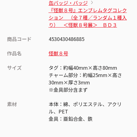
缶バッジ・バッジ
『怪獣８号』エンブレムタグコレク
ション （全７種／ランダム１種入
り） ＜怪獣８号展＞ ＢＤ３
商品コード
4530430486885
作品名
怪獣８号
サイズ
タグ：約幅40mm×高さ80mm
チャーム部分：約幅25mm×高さ
30mm×厚さ3mm
※金具部分含まず
素材
本体：綿、ポリエステル、アクリ
ル、PET
金具：亜鉛合金、鉄