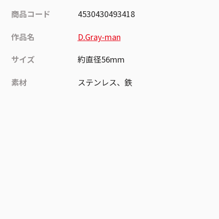
商品コード
4530430493418
作品名
D.Gray-man
サイズ
約直径56mm
素材
ステンレス、鉄
作品
D.Gray-man
お気に入り作品に登録する