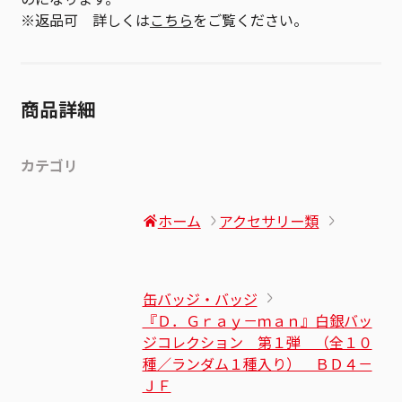
※返品可 詳しくは
こちら
をご覧ください。
商品詳細
カテゴリ
ホーム
アクセサリー類
缶バッジ・バッジ
『Ｄ．Ｇｒａｙ－ｍａｎ』白銀バッ
ジコレクション 第１弾 （全１０
種／ランダム１種入り） ＢＤ４－
ＪＦ