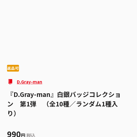
1
2
返品可
D.Gray-man
『D.Gray-man』白銀バッジコレクショ
ン 第1弾 （全10種／ランダム1種入
り）
990
円
税込