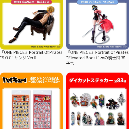
『ONE PIECE』Portrait.Of.Pirates
『ONE PIECE』Portrait.Of.Pirates
“S.O.C” サンジ Ver.R
“Elevated Boost” 神の騎士団 軍
子宮