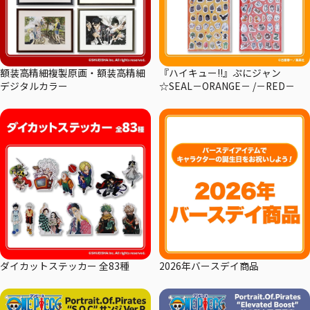
額装高精細複製原画・額装高精細
『ハイキュー!!』ぷにジャン
デジタルカラー
☆SEAL－ORANGE－ /－RED－
ダイカットステッカー 全83種
2026年バースデイ商品