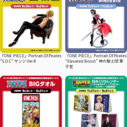
『ONE PIECE』Portrait.Of.Pirates
『ONE PIECE』Portrait.Of.Pirates
“S.O.C” サンジ Ver.R
“Elevated Boost” 神の騎士団 軍
子宮