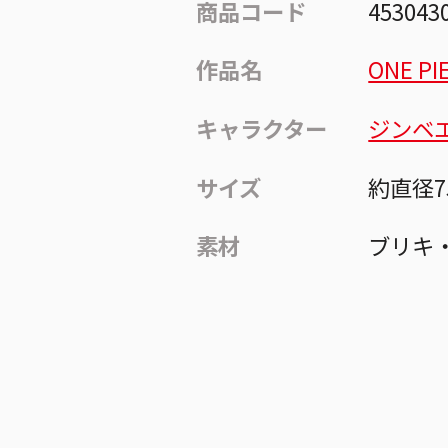
商品コード
453043
作品名
ONE PI
キャラクター
ジンベ
サイズ
約直径7
素材
ブリキ・