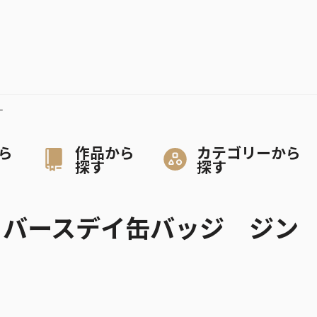
２
ら
作品から
カテゴリーから
探す
探す
CE』バースデイ缶バッジ ジン