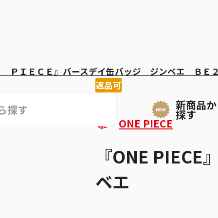
Ｅ ＰＩＥＣＥ』バースデイ缶バッジ ジンベエ ＢＥ
返品可
新商品か
探す
ONE PIECE
『ONE PIE
ベエ