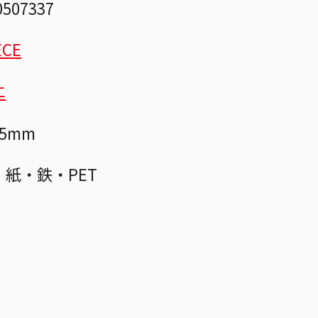
0507337
ECE
エ
5mm
紙・鉄・PET