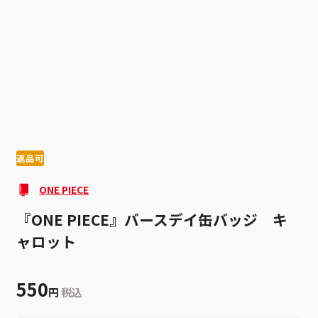
1
4
返品可
ONE PIECE
『ONE PIECE』バースデイ缶バッジ キ
ャロット
550
円
税込