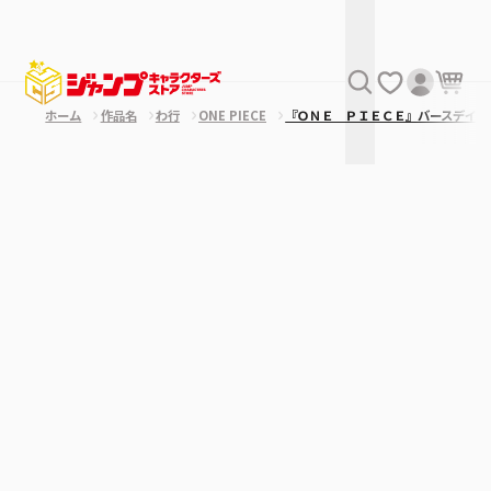
ホーム
作品名
わ行
ONE PIECE
『ＯＮＥ ＰＩＥＣＥ』バースデイ缶