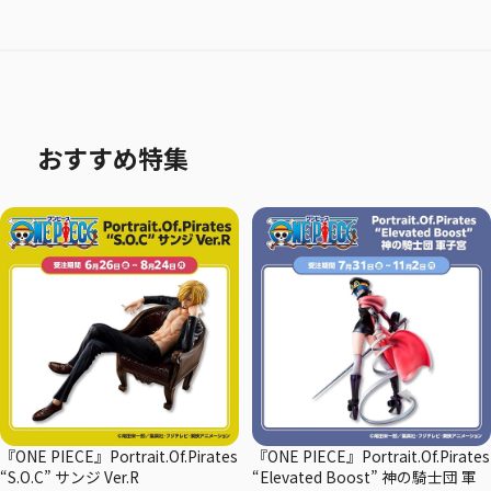
おすすめ特集
『ONE PIECE』Portrait.Of.Pirates
『ONE PIECE』Portrait.Of.Pirates
“S.O.C” サンジ Ver.R
“Elevated Boost” 神の騎士団 軍