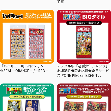
子宮
『ハイキュー!!』ぷにジャン
デジタル版「週刊少年ジャンプ」
☆SEAL－ORANGE－ /－RED－
定期購読者限定応募者全員サービ
ス『ONE PIECE』BIGタオル