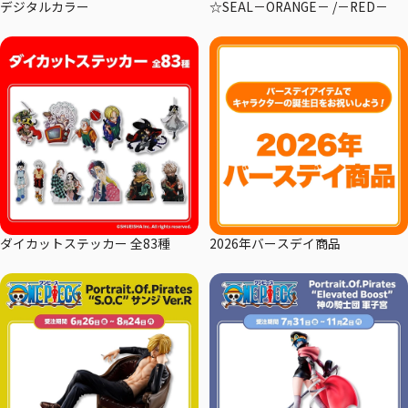
デジタルカラー
☆SEAL－ORANGE－ /－RED－
ダイカットステッカー 全83種
2026年バースデイ商品