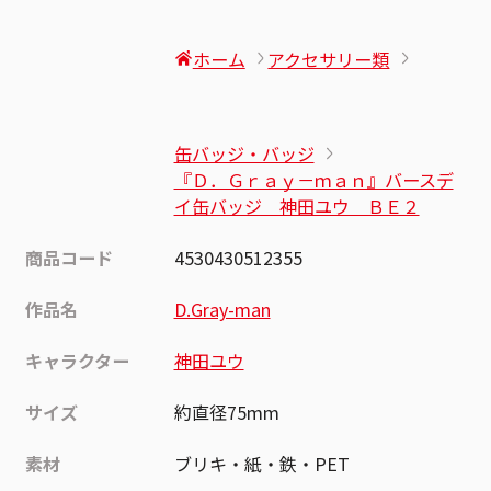
ホーム
アクセサリー類
缶バッジ・バッジ
『Ｄ．Ｇｒａｙ－ｍａｎ』バースデ
イ缶バッジ 神田ユウ ＢＥ２
商品コード
4530430512355
作品名
D.Gray-man
キャラクター
神田ユウ
サイズ
約直径75mm
素材
ブリキ・紙・鉄・PET