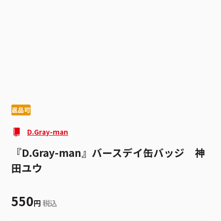
1
4
返品可
D.Gray-man
『D.Gray-man』バースデイ缶バッジ 神
田ユウ
550
円
税込