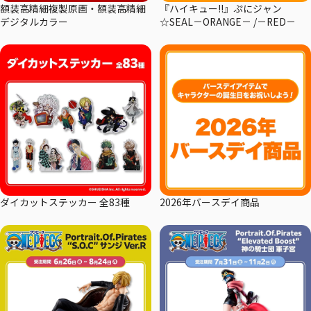
額装高精細複製原画・額装高精細
『ハイキュー!!』ぷにジャン
デジタルカラー
☆SEAL－ORANGE－ /－RED－
ダイカットステッカー 全83種
2026年バースデイ商品