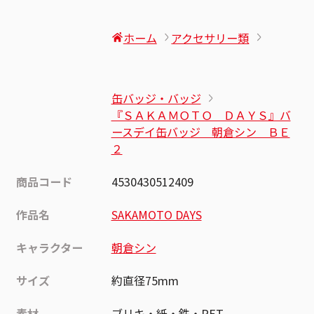
ホーム
アクセサリー類
缶バッジ・バッジ
『ＳＡＫＡＭＯＴＯ ＤＡＹＳ』バ
ースデイ缶バッジ 朝倉シン ＢＥ
２
商品コード
4530430512409
作品名
SAKAMOTO DAYS
キャラクター
朝倉シン
サイズ
約直径75mm
素材
ブリキ・紙・鉄・PET