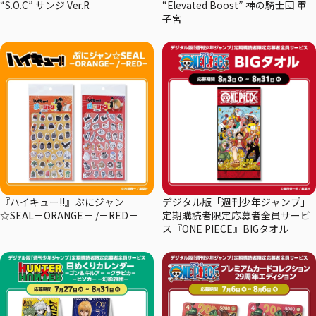
“S.O.C” サンジ Ver.R
“Elevated Boost” 神の騎士団 軍
子宮
『ハイキュー!!』ぷにジャン
デジタル版「週刊少年ジャンプ」
☆SEAL－ORANGE－ /－RED－
定期購読者限定応募者全員サービ
ス『ONE PIECE』BIGタオル