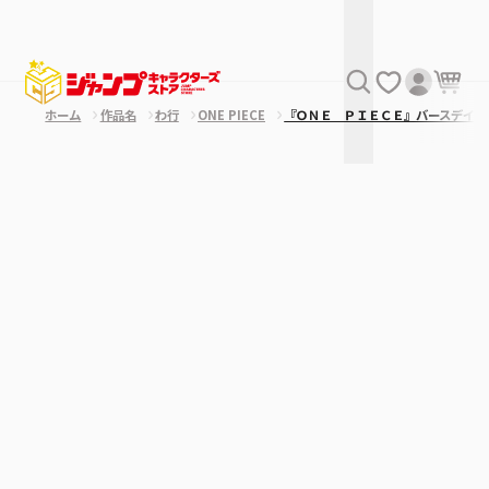
ホーム
作品名
わ行
ONE PIECE
『ＯＮＥ ＰＩＥＣＥ』バースデイ缶