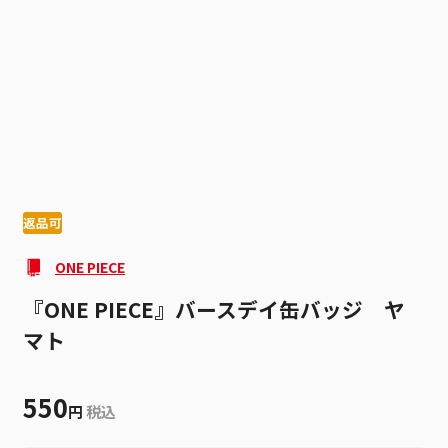
1
4
返品可
ONE PIECE
『ONE PIECE』バースデイ缶バッジ ヤ
マト
550
円
税込