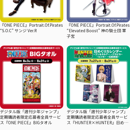
『ONE PIECE』Portrait.Of.Pirates
『ONE PIECE』Portrait.Of.Pirates
“S.O.C” サンジ Ver.R
“Elevated Boost” 神の騎士団 軍
子宮
デジタル版「週刊少年ジャンプ」
デジタル版「週刊少年ジャンプ」
定期購読者限定応募者全員サービ
定期購読者限定応募者全員サービ
ス『ONE PIECE』BIGタオル
ス『HUNTER×HUNTER』日めく
りカレンダー