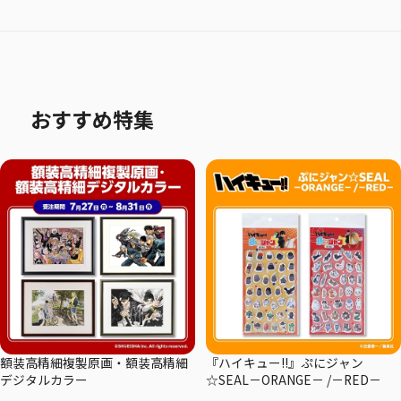
おすすめ特集
額装高精細複製原画・額装高精細
『ハイキュー!!』ぷにジャン
デジタルカラー
☆SEAL－ORANGE－ /－RED－