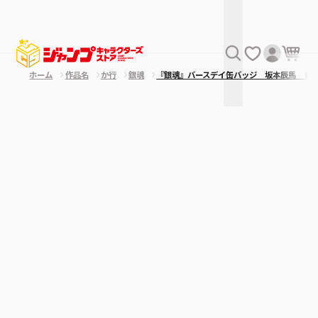
ホーム
作品名
か行
銀魂
『銀魂』バースデイ缶バッジ 坂本辰馬 Ｂ