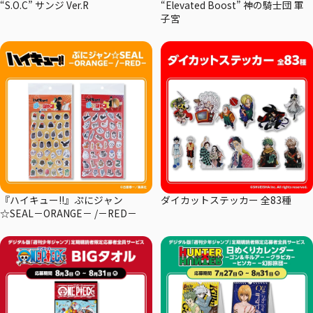
“S.O.C” サンジ Ver.R
“Elevated Boost” 神の騎士団 軍
子宮
『ハイキュー!!』ぷにジャン
ダイカットステッカー 全83種
☆SEAL－ORANGE－ /－RED－