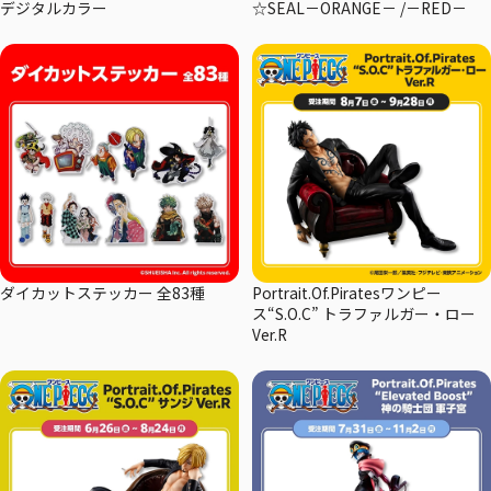
デジタルカラー
☆SEAL－ORANGE－ /－RED－
ダイカットステッカー 全83種
Portrait.Of.Piratesワンピー
ス“S.O.C” トラファルガー・ロー
Ver.R