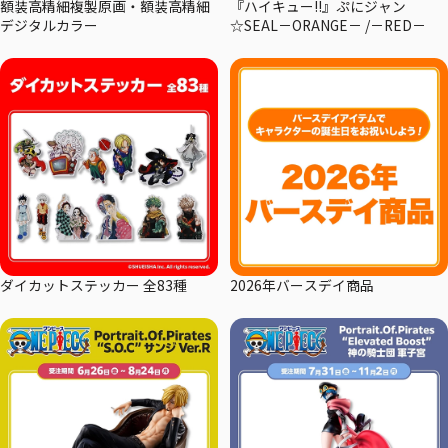
額装高精細複製原画・額装高精細
『ハイキュー!!』ぷにジャン
デジタルカラー
☆SEAL－ORANGE－ /－RED－
ダイカットステッカー 全83種
2026年バースデイ商品