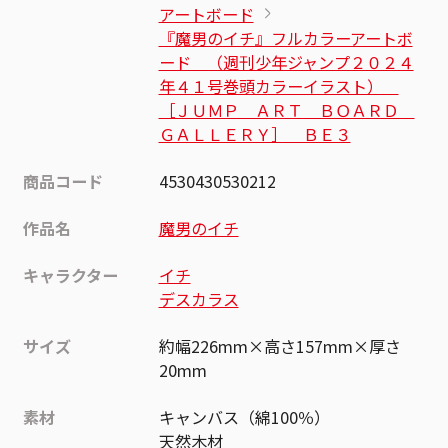
アートボード
『魔男のイチ』フルカラーアートボ
ード （週刊少年ジャンプ２０２４
年４１号巻頭カラーイラスト）
［ＪＵＭＰ ＡＲＴ ＢＯＡＲＤ
ＧＡＬＬＥＲＹ］ ＢＥ３
商品コード
4530430530212
作品名
魔男のイチ
キャラクター
イチ
デスカラス
サイズ
約幅226mm×高さ157mm×厚さ
20mm
素材
キャンバス（綿100％）
天然木材