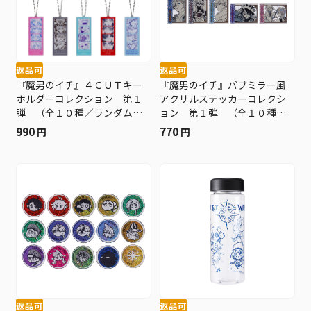
返品可
返品可
『魔男のイチ』４ＣＵＴキー
『魔男のイチ』パブミラー風
ホルダーコレクション 第１
アクリルステッカーコレクシ
弾 （全１０種／ランダム１
ョン 第１弾 （全１０種／
種入り） ＢＦ３
ランダム１種入り） ＢＦ３
990
770
円
円
返品可
返品可