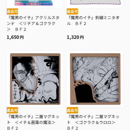
返品可
返品可
『魔男のイチ』アクリルスタ
『魔男のイチ』刺繍ミニタオ
ンド ＜リチア＆ゴクラク
ル ＢＦ２
＞ ＢＦ２
1,650
1,320
円
円
返品可
返品可
『魔男のイチ』二層マグネッ
『魔男のイチ』二層マグネッ
ト ＜イチ＆菌茸の魔法＞
ト ＜ゴクラク＆ウロロ＞
ＢＦ２
ＢＦ２