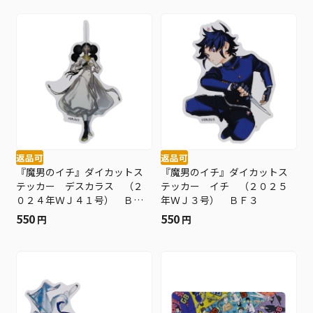
返品可
返品可
『魔男のイチ』ダイカットス
『魔男のイチ』ダイカットス
テッカー デスカラス （２
テッカー イチ （２０２５
０２４年ＷＪ４１号） ＢＦ
年ＷＪ３号） ＢＦ３
３
550
550
円
円