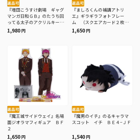
返品可
返品可
『増田こうすけ劇場 ギャグ
『ましろくんの補講アトリ
マンガ日和ＧＢ』のたうち回
エ』ギラギラフォトフレー
ってる太子のアクリルキーホ
ム （スクエアカード２枚付
ルダー ＢＦ２
き） ＢＦ２
1,980
1,650
円
円
返品可
返品可
『魔王城サイドウェイ』名場
『魔男のイチ』のるキャラマ
面ジオラマフィギュア ＢＦ
スコット イチ ＢＥ４−ＪＦ
２
1,650
1,540
円
円