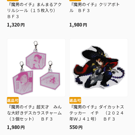
『魔男のイチ』まんまるアク
『魔男のイチ』クリアボト
リルシール（１５枚入り）
ル ＢＦ３
ＢＦ３
1,320
1,980
円
円
返品可
返品可
『魔男のイチ』超天才 みん
『魔男のイチ』ダイカットス
な大好きデスカラスチャーム
テッカー イチ （２０２４
（３個セット） ＢＦ３
年ＷＪ４１号） ＢＦ３
1,980
550
円
円