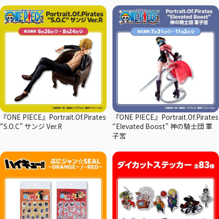
『ONE PIECE』Portrait.Of.Pirates
『ONE PIECE』Portrait.Of.Pirates
“S.O.C” サンジ Ver.R
“Elevated Boost” 神の騎士団 軍
子宮