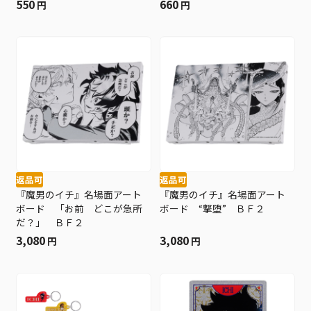
550
660
円
円
返品可
返品可
『魔男のイチ』名場面アート
『魔男のイチ』名場面アート
ボード 「お前 どこが急所
ボード “撃堕” ＢＦ２
だ？」 ＢＦ２
3,080
3,080
円
円