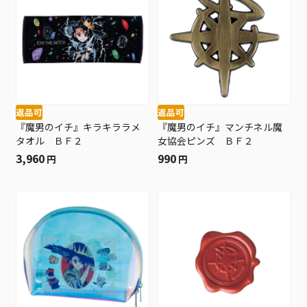
返品可
返品可
『魔男のイチ』キラキララメ
『魔男のイチ』マンチネル魔
タオル ＢＦ２
女協会ピンズ ＢＦ２
3,960
990
円
円