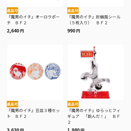
返品可
返品可
『魔男のイチ』オーロラポー
『魔男のイチ』封蝋風シール
チ ＢＦ２
（５枚入り） ＢＦ２
2,640
990
円
円
返品可
返品可
『魔男のイチ』豆皿３種セッ
『魔男のイチ』ゆらっとフィ
ト ＢＦ２
ギュア 「跳んだ！」 ＢＦ
２
3,630
1,980
円
円