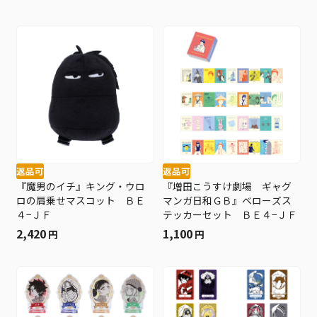
返品可
返品可
『魔男のイチ』キング・ウロ
『増田こうすけ劇場 ギャグ
ロの肩乗せマスコット ＢＥ
マンガ日和ＧＢ』ベローズス
４−ＪＦ
テッカーセット ＢＥ４−ＪＦ
2,420
1,100
円
円