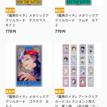
返品可
返品可
『魔男のイチ』メタリックア
『魔男のイチ』メタリックア
クリルカード デスカラス
クリルカード クムギ ＢＦ
ＢＦ２
２
770
770
円
円
返品可
返品可
『魔男のイチ』メタリックア
『魔男のイチ』アートクリア
クリルカード ゴクラク Ｂ
カードコレクション２枚入
Ｆ２
り 第１弾 （全８組／ラン