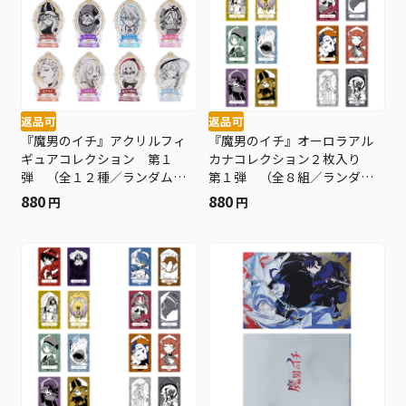
返品可
返品可
『魔男のイチ』アクリルフィ
『魔男のイチ』オーロラアル
ギュアコレクション 第１
カナコレクション２枚入り
弾 （全１２種／ランダム１
第１弾 （全８組／ランダム
種入り） ＢＥ４−ＪＦ
１組入り） ＢＥ４−ＪＦ
880
880
円
円