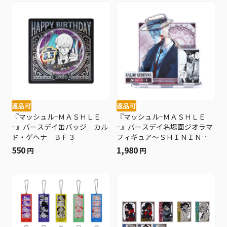
返品可
返品可
『マッシュル−ＭＡＳＨＬＥ
『マッシュル−ＭＡＳＨＬＥ
−』バースデイ缶バッジ カル
−』バースデイ名場面ジオラマ
ド・ゲヘナ ＢＦ３
フィギュア～ＳＨＩＮＩＮＧ
～ カルド・ゲヘナ ＢＦ３
550
1,980
円
円