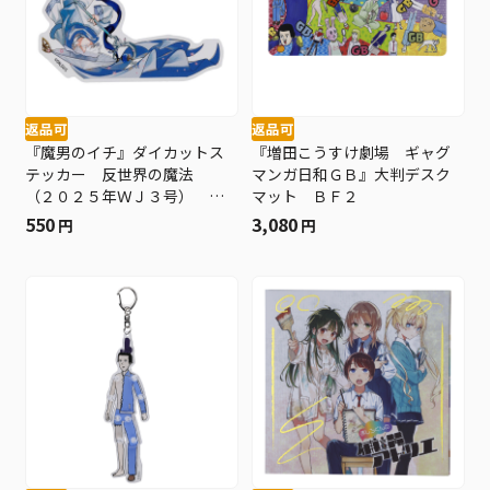
返品可
返品可
『魔男のイチ』ダイカットス
『増田こうすけ劇場 ギャグ
テッカー 反世界の魔法
マンガ日和ＧＢ』大判デスク
（２０２５年ＷＪ３号） Ｂ
マット ＢＦ２
Ｆ３
550
3,080
円
円