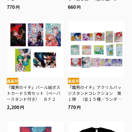
ダム１組入り） ＢＦ２
770
660
円
円
返品可
返品可
『魔男のイチ』パール紙ポス
『魔男のイチ』アクリルバッ
トカード５枚セット（ペーパ
ジスタンドコレクション 第
ースタンド付き） ＢＦ２
１弾 （全１５種／ランダム
１種入り） ＢＦ２
2,200
770
円
円