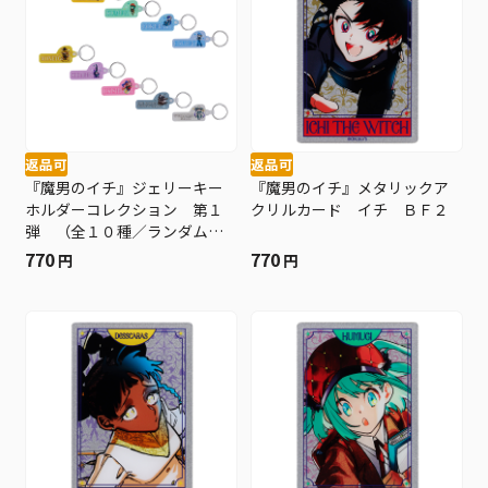
返品可
返品可
『魔男のイチ』ジェリーキー
『魔男のイチ』メタリックア
ホルダーコレクション 第１
クリルカード イチ ＢＦ２
弾 （全１０種／ランダム１
種入り） ＢＦ２
770
770
円
円