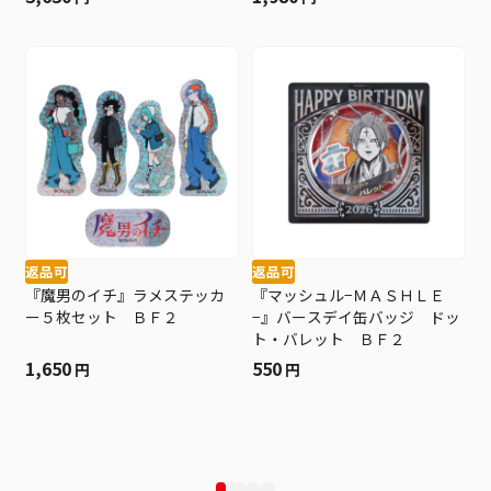
返品可
返品可
『魔男のイチ』ラメステッカ
『マッシュル−ＭＡＳＨＬＥ
ー５枚セット ＢＦ２
−』バースデイ缶バッジ ドッ
ト・バレット ＢＦ２
1,650
550
円
円