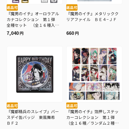
返品可
返品可
『魔男のイチ』オーロラアル
『魔男のイチ』メタリックク
カナコレクション 第１弾
リアファイル ＢＥ４−ＪＦ
全種セット （全１６種入
り） ＢＥ４−ＪＦ
7,040
660
円
円
返品可
返品可
『魔都精兵のスレイブ』バー
『魔男のイチ』箔押しステッ
スデイ缶バッジ 東風舞希
カーコレクション 第１弾
ＢＦ２
（全１６種／ランダム２種入
り） ＢＦ２