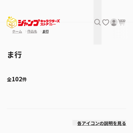
ホーム
作品名
ま行
ま行
102
全
件
絞り込み
発売日
各アイコンの説明を見る