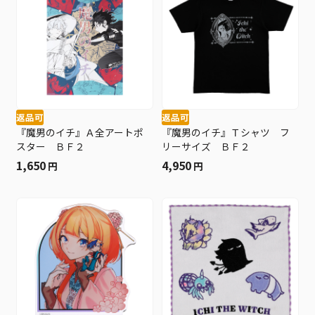
返品可
返品可
『魔男のイチ』Ａ全アートポ
『魔男のイチ』Ｔシャツ フ
スター ＢＦ２
リーサイズ ＢＦ２
1,650
4,950
円
円